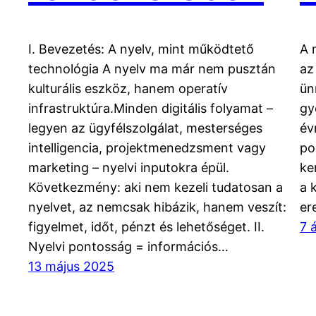
I. Bevezetés: A nyelv, mint működtető
A 
technológia A nyelv ma már nem pusztán
az
kulturális eszköz, hanem operatív
ün
infrastruktúra.Minden digitális folyamat –
gy
legyen az ügyfélszolgálat, mesterséges
év
intelligencia, projektmenedzsment vagy
po
marketing – nyelvi inputokra épül.
ke
Következmény: aki nem kezeli tudatosan a
a 
nyelvet, az nemcsak hibázik, hanem veszít:
er
figyelmet, időt, pénzt és lehetőséget. II.
7 
Nyelvi pontosság = információs…
13 május 2025