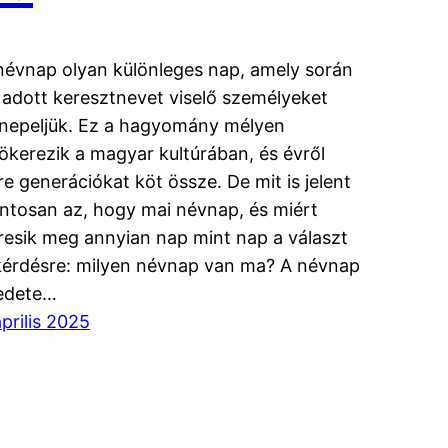
névnap olyan különleges nap, amely során
 adott keresztnevet viselő személyeket
nepeljük. Ez a hagyomány mélyen
ökerezik a magyar kultúrában, és évről
re generációkat köt össze. De mit is jelent
ntosan az, hogy mai névnap, és miért
resik meg annyian nap mint nap a választ
kérdésre: milyen névnap van ma? A névnap
edete…
április 2025