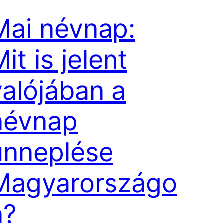
Mai névnap:
it is jelent
valójában a
névnap
ünneplése
Magyarországo
n?