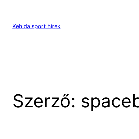
Ugrás
a
tartalomhoz
Kehida sport hírek
Szerző:
space